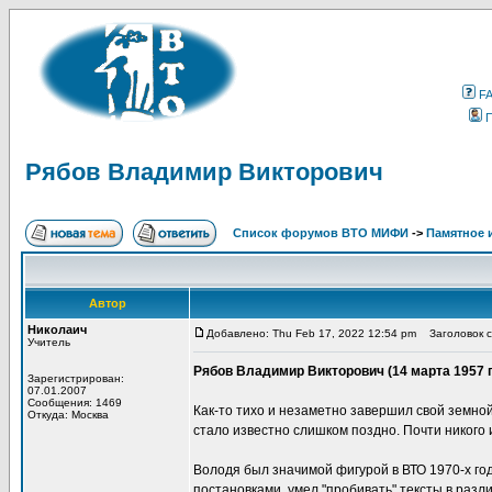
F
Рябов Владимир Викторович
Список форумов ВТО МИФИ
->
Памятное 
Автор
Николаич
Добавлено: Thu Feb 17, 2022 12:54 pm
Заголовок с
Учитель
Рябов Владимир Викторович (14 марта 1957 го
Зарегистрирован:
07.01.2007
Сообщения: 1469
Как-то тихо и незаметно завершил свой земной
Откуда: Москва
стало известно слишком поздно. Почти никого
Володя был значимой фигурой в ВТО 1970-х год
постановками, умел "пробивать" тексты в разл