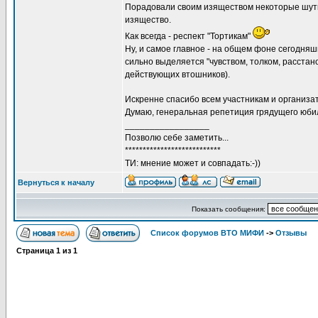
Порадовали своим изяществом некоторые шутки
изящество.
Как всегда - респект "Тортикам"
Ну, и самое главное - на общем фоне сегодня
сильно выделяется "чувством, толком, расстано
действующих втошников).
Искренне спасибо всем участникам и организат
Думаю, генеральная репетиция грядущего юби
_________________
Позволю себе заметить...
***************************
ТИ: мнение может и совпадать:-))
Вернуться к началу
Показать сообщения:
Список форумов ВТО МИФИ
->
Отзывы
Страница
1
из
1