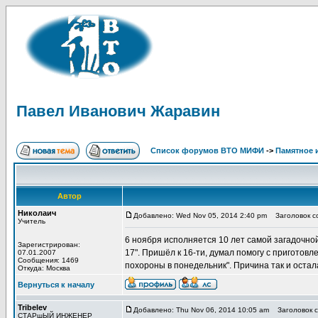
Павел Иванович Жаравин
Список форумов ВТО МИФИ
->
Памятное 
Автор
Николаич
Добавлено: Wed Nov 05, 2014 2:40 pm
Заголовок со
Учитель
6 ноября исполняется 10 лет самой загадочной
Зарегистрирован:
17". Пришёл к 16-ти, думал помогу с приготов
07.01.2007
Сообщения: 1469
похороны в понедельник". Причина так и ост
Откуда: Москва
Вернуться к началу
Tribelev
Добавлено: Thu Nov 06, 2014 10:05 am
Заголовок с
СТАРшЫЙ ИНЖЕНЕР