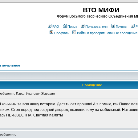
ВТО МИФИ
Форум Восьмого Творческого Объединения 
FAQ
Поиск
Пользователи
Группы
Р
Профиль
Войти и проверить личные сообщения
и печальное
Сообщение
общения: Павел Иванович Жаравин
 кончины за всю нашу историю. Десять лет прошло! А я помню, как Павел поз
лением. Стоя перед подъездной дверью, позвонил ему на мобильный. Наташин г
алась НЕИЗВЕСТНА. Светлая память!
ообщения: