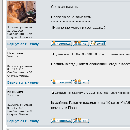
Светлая память
_________________
Позволю себе заметить...
***************************
ТИ: мнение может и совпадать:-))
Зарегистрирован:
22.09.2005
Сообщения: 1766
Откуда: Подольск
Вернуться к началу
Николаич
Добавлено: Fri Nov 06, 2015 8:36 am
Заголовок соо
Учитель
Помним всегда, Павел Иванович! Сегодня посет
Зарегистрирован:
07.01.2007
Сообщения: 1469
Откуда: Москва
Вернуться к началу
Николаич
Добавлено: Sat Nov 07, 2015 6:33 am
Заголовок со
Учитель
Кладбище Ракитки находится на 10 км от МКАД 
Зарегистрирован:
помянули Павла.
07.01.2007
Сообщения: 1469
Откуда: Москва
Вернуться к началу