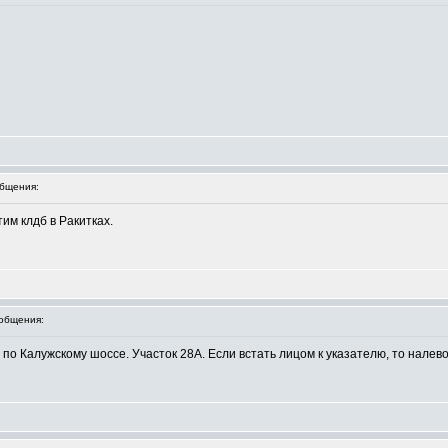
бщения:
им клдб в Ракитках.
общения:
по Калужскому шоссе. Участок 28А. Если встать лицом к указателю, то налев