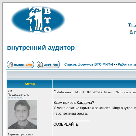
F
внутренний аудитор
Список форумов ВТО МИФИ
->
Работа и з
Автор
Zif
Добавлено: Mon Jul 07, 2014 9:16 am
Заголовок соо
Председатель
Всем привет. Как дела?
У меня опять открытая вакансия. Ищу внутренр
перспективы роста.
_________________
СОЗЕРЦАЙТЕ!
Зарегистрирован: