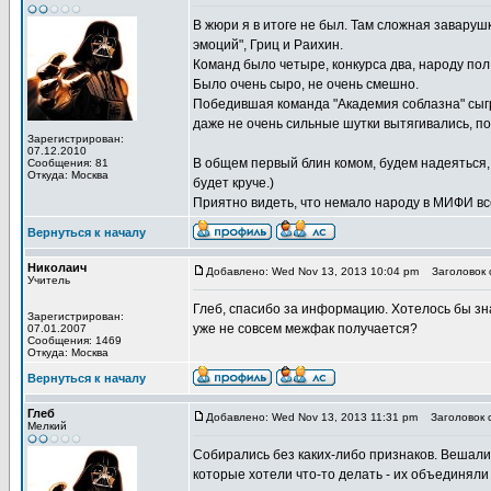
В жюри я в итоге не был. Там сложная заваруш
эмоций", Гриц и Раихин.
Команд было четыре, конкурса два, народу пол
Было очень сыро, не очень смешно.
Победившая команда "Академия соблазна" сыгра
даже не очень сильные шутки вытягивались, по
Зарегистрирован:
07.12.2010
В общем первый блин комом, будем надеяться,
Сообщения: 81
Откуда: Москва
будет круче.)
Приятно видеть, что немало народу в МИФИ вс
Вернуться к началу
Николаич
Добавлено: Wed Nov 13, 2013 10:04 pm
Заголовок 
Учитель
Глеб, спасибо за информацию. Хотелось бы зна
Зарегистрирован:
уже не совсем межфак получается?
07.01.2007
Сообщения: 1469
Откуда: Москва
Вернуться к началу
Глеб
Добавлено: Wed Nov 13, 2013 11:31 pm
Заголовок 
Мелкий
Собирались без каких-либо признаков. Вешали
которые хотели что-то делать - их объединяли