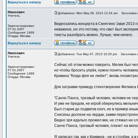
Вернуться к началу
Николаич
Добавлено: Mon May 06, 2013 12:24 am
Заголовок 
Учитель
Видеозапись концерта в Скнятино 1мая 2013 го
Зарегистрирован:
неважное, но это потому, что свет был экспер
07.01.2007
Сообщения: 1469
тексты разобрать можно. Лучше, чем ничего.
Откуда: Москва
Вернуться к началу
Николаич
Добавлено: Tue May 07, 2013 10:20 pm
Заголовок с
Учитель
Сейчас об этом можно говорить. Мелик был чел
Зарегистрирован:
но чтобы бросить упрёк, нужно понять человек
07.01.2007
Сообщения: 1469
Кривина "Когда фея не любит", вновь посмотр
Откуда: Москва
Для затравки приведу стихотворение Феликса К
"Санчо Панса, трезвый человек, человек не сер
И уже не бредом, не игрой обернулись мельничн
Был старик до подвигов охоч, не в пример иным
Снесены доспехи на чердак, замки перестроены
Видно зря идальго прожил век, не стяжал ни сла
Санчо Панса, трезвый человек, плачет на моги
Я записал так, как у Кривина - не в столбик, а 