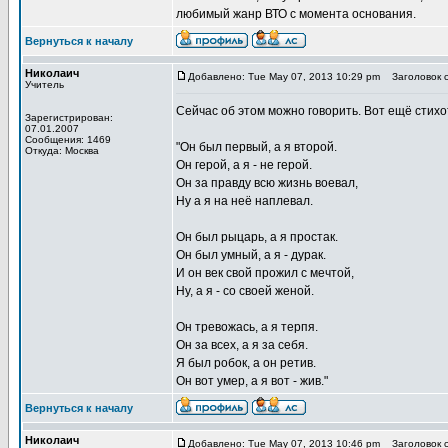
любимый жанр ВТО с момента основания.
Вернуться к началу
Николаич
Добавлено: Tue May 07, 2013 10:29 pm
Заголовок с
Учитель
Сейчас об этом можно говорить. Вот ещё стих
Зарегистрирован:
07.01.2007
Сообщения: 1469
"Он был первый, а я второй.
Откуда: Москва
Он герой, а я - не герой.
Он за правду всю жизнь воевал,
Ну а я на неё наплевал.
Он был рыцарь, а я простак.
Он был умный, а я - дурак.
И он век свой прожил с мечтой,
Ну, а я - со своей женой.
Он тревожась, а я терпя.
Он за всех, а я за себя.
Я был робок, а он ретив.
Он вот умер, а я вот - жив."
Вернуться к началу
Николаич
Добавлено: Tue May 07, 2013 10:46 pm
Заголовок с