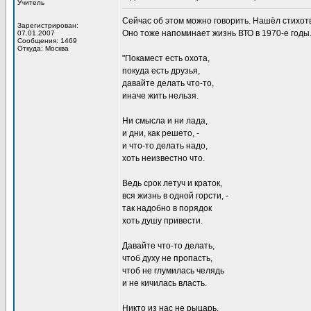
Учитель
Сейчас об этом можно говорить. Нашёл стихот
Зарегистрирован:
Оно тоже напоминает жизнь ВТО в 1970-е годы
07.01.2007
Сообщения: 1469
Откуда: Москва
"Покамест есть охота,
покуда есть друзья,
давайте делать что-то,
иначе жить нельзя.
Ни смысла и ни лада,
и дни, как решето, -
и что-то делать надо,
хоть неизвестно что.
Ведь срок летуч и краток,
вся жизнь в одной горсти, -
так надобно в порядок
хоть душу привести.
Давайте что-то делать,
чтоб духу не пропасть,
чтоб не глумилась челядь
и не кичилась власть.
Никто из нас не рыцарь,