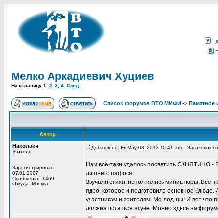
F
Мелко Аркадиевич Хуциев
На страницу
1
,
2
,
3
,
4
След.
Список форумов ВТО МИФИ
->
Памятное 
Автор
Николаич
Добавлено: Fri May 03, 2013 10:41 am
Заголовок со
Учитель
Нам всё-таки удалось посвятить СКНЯТИНО - 2
Зарегистрирован:
лишнего пафоса.
07.01.2007
Сообщения: 1469
Звучали стихи, исполнялись миниатюры. Всё-т
Откуда: Москва
ядро, которое и подготовило основное блюдо.
участникам и зрителям. Мо-лод-цы! И вот что п
должна остаться втуне. Можно здесь на форум