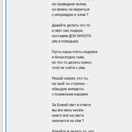
не праведник челом,
но можно ли мириться
с неправдою и злом ?
Давайте делать что-то
и,чёрт нас подери,
поставим ДОН КИХОТА
уму в поводыри.
Пусть наша плоть недужна
и безысходна тьма,
но что-то делать нужно,
чтоб не сойти с ума.
Решай скорее, кто ты,
на чьей ты стороне, -
обрыдли анекдоты
с похмельем наравне.
За Божий свет в ответе
мы все вину несём :
нежто всё на свете
окончится на сём ?
Давайте ж делать то, что