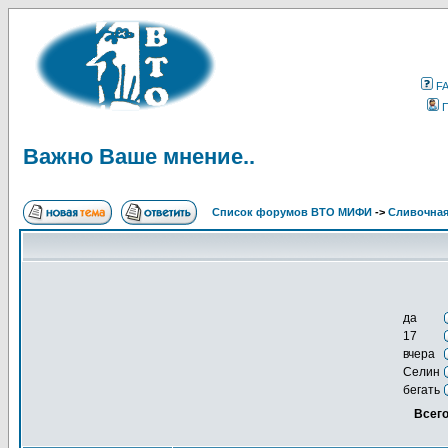
F
Важно Ваше мнение..
Список форумов ВТО МИФИ
->
Сливочна
да
17
вчера
Селин
бегать
Всего