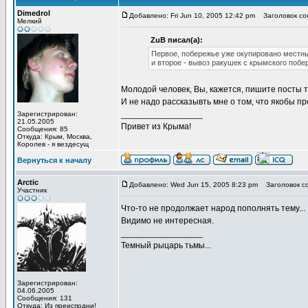
Dimedrol
Добавлено: Fri Jun 10, 2005 12:42 pm
Заголовок со
Мелкий
ZuB писал(а):
Первое, побережье уже окупировано местным
и второе - вывоз ракушек с крымского побер
Молодой человек, Вы, кажется, пишите посты т
И не надо рассказывть мне о том, что якобы 
_________________
Зарегистрирован:
21.05.2005
Привет из Крыма!
Сообщения: 85
Откуда: Крым, Москва,
Королев - я вездесущ
Вернуться к началу
Arctic
Добавлено: Wed Jun 15, 2005 8:23 pm
Заголовок с
Участник
Что-то не продолжает народ пополнять тему...
Видимо не интересная.
_________________
Темный рыцарь тьмы...
Зарегистрирован:
04.06.2005
Сообщения: 131
Откуда: Из преисподни!