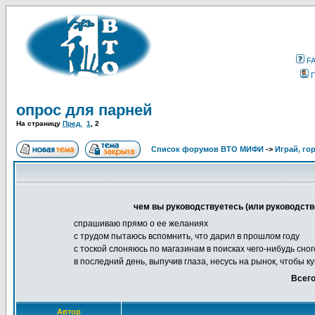
F
опрос для парней
На страницу
Пред.
1
,
2
Список форумов ВТО МИФИ
->
Играй, гор
чем вы руководствуетесь (или руководст
спрашиваю прямо о ее желаниях
с трудом пытаюсь вспомнить, что дарил в прошлом году
с тоской слоняюсь по магазинам в поисках чего-нибудь сно
в последний день, выпучив глаза, несусь на рынок, чтобы к
Всего
Автор