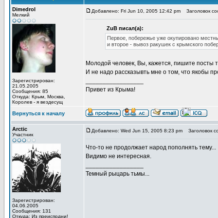
Dimedrol
Добавлено: Fri Jun 10, 2005 12:42 pm
Заголовок со
Мелкий
ZuB писал(а):
Первое, побережье уже окупировано местным
и второе - вывоз ракушек с крымского побер
Молодой человек, Вы, кажется, пишите посты т
И не надо рассказывть мне о том, что якобы 
_________________
Зарегистрирован:
21.05.2005
Привет из Крыма!
Сообщения: 85
Откуда: Крым, Москва,
Королев - я вездесущ
Вернуться к началу
Arctic
Добавлено: Wed Jun 15, 2005 8:23 pm
Заголовок с
Участник
Что-то не продолжает народ пополнять тему...
Видимо не интересная.
_________________
Темный рыцарь тьмы...
Зарегистрирован:
04.06.2005
Сообщения: 131
Откуда: Из преисподни!