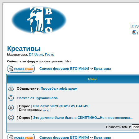
F
Креативы
Модераторы:
Zif
,
Ustas
,
Гость
Сейчас этот форум просматривают: Нет
Список форумов ВТО МИФИ
->
Креативы
Темы
Объявление:
Просьба к аффтарам
Свежее от Турчанинова
[ Опрос ]
Рэп батл! ЯКУБОВИЧ VS БАБИЧ!
[
На страницу:
1
,
2
]
[ Опрос ]
Это должно было быть в СКНЯТИНО...Но я постеснялся...
Показать темы:
Список форумов ВТО МИФИ
->
Креативы