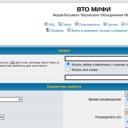
ВТО МИФИ
Форум Восьмого Творческого Объединения 
FAQ
Поиск
Пользователи
Группы
Р
Профиль
Войти и проверить личные сообщения
Запрос
ьтатах,
OR
для слов, которые могут быть в
Искать любое слово/поиск с языком з
 качестве шаблона для частичного
Искать все слова
Параметры запроса
Время размещения:
Упорядочить по: