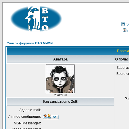
F
Список форумов ВТО МИФИ
Профил
Аватара
О польз
Зареги
Всего 
Участник
Ро
Как связаться с ZuB
Адрес e-mail:
Личное сообщение:
MSN Messenger: