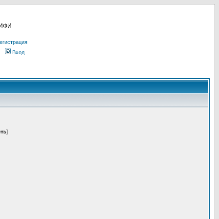
МИФИ
егистрация
Вход
ень]