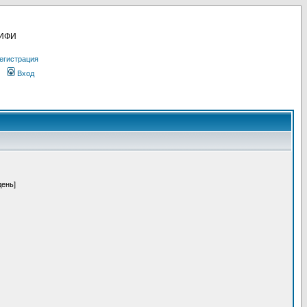
МИФИ
егистрация
Вход
день]