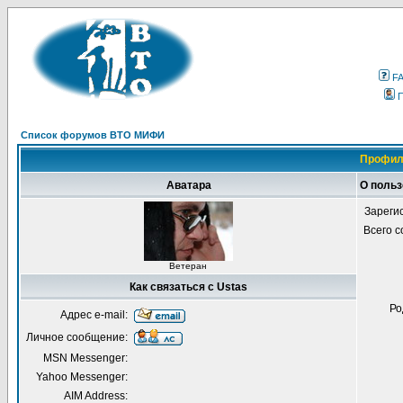
F
Список форумов ВТО МИФИ
Профил
Аватара
О польз
Зареги
Всего 
Ветеран
Как связаться с Ustas
Ро
Адрес e-mail:
Личное сообщение:
MSN Messenger:
Yahoo Messenger:
AIM Address: