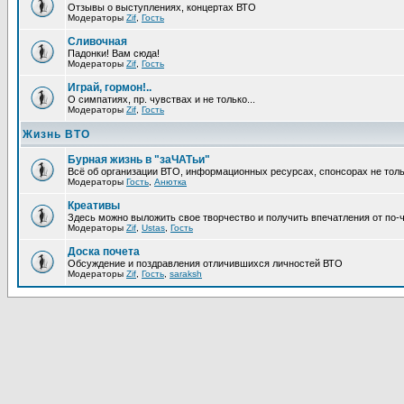
Отзывы о выступлениях, концертах ВТО
Модераторы
Zif
,
Гость
Сливочная
Падонки! Вам сюда!
Модераторы
Zif
,
Гость
Играй, гормон!..
О симпатиях, пр. чувствах и не только...
Модераторы
Zif
,
Гость
Жизнь ВТО
Бурная жизнь в "заЧАТьи"
Всё об организации ВТО, информационных ресурсах, спонсорах не тольк
Модераторы
Гость
,
Анютка
Креативы
Здесь можно выложить свое творчество и получить впечатления от по-
Модераторы
Zif
,
Ustas
,
Гость
Доска почета
Обсуждение и поздравления отличившихся личностей ВТО
Модераторы
Zif
,
Гость
,
saraksh