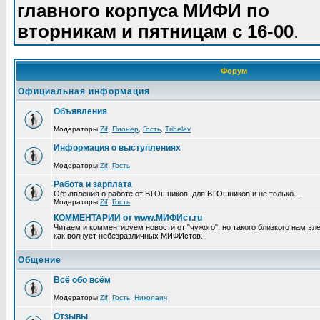
главного корпуса МИФИ по
вторникам и пятницам с 16-00
.
Форум
Официальная информация
Объявления
Модераторы
Zif
,
Пионер
,
Гость
,
Tribelev
Информация о выступлениях
Модераторы
Zif
,
Гость
Работа и зарплата
Объявления о работе от ВТОшников, для ВТОшников и не только...
Модераторы
Zif
,
Гость
КОММЕНТАРИИ от www.МИФИст.ru
Читаем и комментируем новости от "чужого", но такого близкого нам эле
как волнует небезразличных МИФИстов.
Общение
Всё обо всём
Модераторы
Zif
,
Гость
,
Николаич
Отзывы