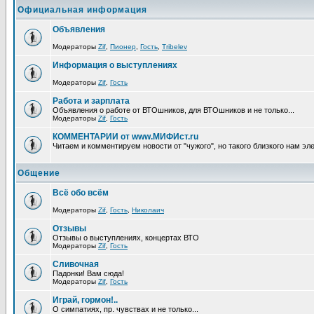
Официальная информация
Объявления
Модераторы
Zif
,
Пионер
,
Гость
,
Tribelev
Информация о выступлениях
Модераторы
Zif
,
Гость
Работа и зарплата
Объявления о работе от ВТОшников, для ВТОшников и не только...
Модераторы
Zif
,
Гость
КОММЕНТАРИИ от www.МИФИст.ru
Читаем и комментируем новости от "чужого", но такого близкого нам эл
Общение
Всё обо всём
Модераторы
Zif
,
Гость
,
Николаич
Отзывы
Отзывы о выступлениях, концертах ВТО
Модераторы
Zif
,
Гость
Сливочная
Падонки! Вам сюда!
Модераторы
Zif
,
Гость
Играй, гормон!..
О симпатиях, пр. чувствах и не только...