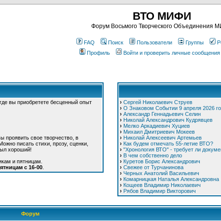
ВТО МИФИ
Форум Восьмого Творческого Объединения 
FAQ
Поиск
Пользователи
Группы
Р
Профиль
Войти и проверить личные сообщения
 где вы приобретете бесценный опыт
›
Сергей Николаевич Струев
›
О Знаковом Событии 9 апреля 2026 г
›
Александр Геннадьевич Селин
›
Николай Александрович Кудрявцев
›
Мелко Аркадиевич Хуциев
›
Михаил Дмитриевич Мокеев
ы проявить свое творчество, в
›
Николай Алексеевич Артемьев
ожно писать стихи, прозу, сценки,
›
Как будем отмечать 55-летие ВТО?
был хороший!
›
"Хронология ВТО" - требует ли докуме
›
В чем собственно дело
икам и пятницам.
›
Куретов Борис Александрович
ятницам с 16-00
.
›
Свежее от Турчанинова
›
Черных Анатолий Васильевич
›
Комарницкая Наталья Александровна
›
Кощеев Владимир Николаевич
›
Рябов Владимир Викторович
Форум