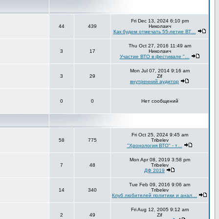
Fri Dec 13, 2024 6:10 pm
44
439
Николаич
Как будем отмечать 55-летие ВТ…
Thu Oct 27, 2016 11:49 am
3
17
Николаич
Участие ВТО в фестивале "…
Mon Jul 07, 2014 9:16 am
3
29
Zif
внутренний аудитор
0
0
Нет сообщений
Fri Oct 25, 2024 9:45 am
58
775
Tribelev
"Хронология ВТО" - т…
Mon Apr 08, 2019 3:58 pm
7
48
Tribelev
ДФ 2019
Tue Feb 09, 2016 9:06 am
14
340
Tribelev
Клуб любителей политики и анал…
Fri Aug 12, 2005 9:12 am
2
49
Zif