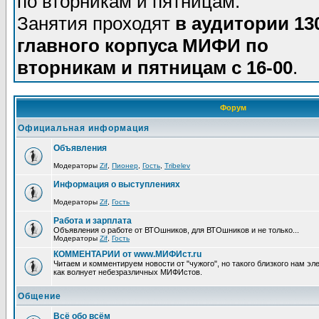
по вторникам и пятницам.
Занятия проходят
в аудитории 13
главного корпуса МИФИ по
вторникам и пятницам с 16-00
.
Форум
Официальная информация
Объявления
Модераторы
Zif
,
Пионер
,
Гость
,
Tribelev
Информация о выступлениях
Модераторы
Zif
,
Гость
Работа и зарплата
Объявления о работе от ВТОшников, для ВТОшников и не только...
Модераторы
Zif
,
Гость
КОММЕНТАРИИ от www.МИФИст.ru
Читаем и комментируем новости от "чужого", но такого близкого нам эле
как волнует небезразличных МИФИстов.
Общение
Всё обо всём