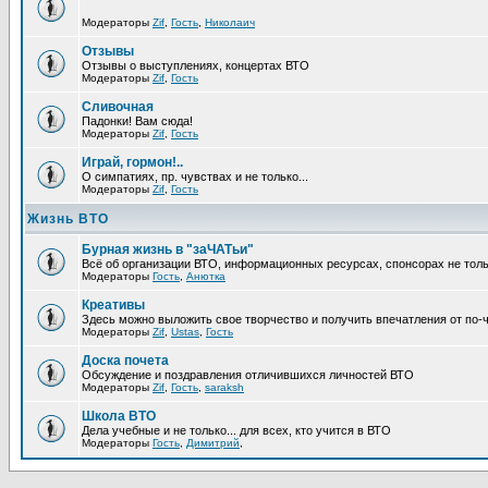
Модераторы
Zif
,
Гость
,
Николаич
Отзывы
Отзывы о выступлениях, концертах ВТО
Модераторы
Zif
,
Гость
Сливочная
Падонки! Вам сюда!
Модераторы
Zif
,
Гость
Играй, гормон!..
О симпатиях, пр. чувствах и не только...
Модераторы
Zif
,
Гость
Жизнь ВТО
Бурная жизнь в "заЧАТьи"
Всё об организации ВТО, информационных ресурсах, спонсорах не тольк
Модераторы
Гость
,
Анютка
Креативы
Здесь можно выложить свое творчество и получить впечатления от по-
Модераторы
Zif
,
Ustas
,
Гость
Доска почета
Обсуждение и поздравления отличившихся личностей ВТО
Модераторы
Zif
,
Гость
,
saraksh
Школа ВТО
Дела учебные и не только... для всех, кто учится в ВТО
Модераторы
Гость
,
Димитрий
,