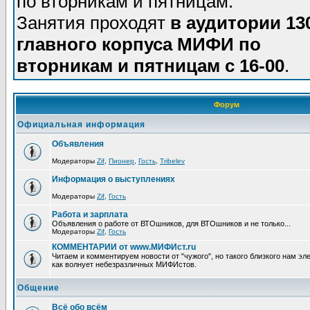
по вторникам и пятницам.
Занятия проходят
в аудитории 13
главного корпуса МИФИ по
вторникам и пятницам с 16-00
.
Форум
Официальная информация
Объявления
Модераторы
Zif
,
Пионер
,
Гость
,
Tribelev
Информация о выступлениях
Модераторы
Zif
,
Гость
Работа и зарплата
Объявления о работе от ВТОшников, для ВТОшников и не только...
Модераторы
Zif
,
Гость
КОММЕНТАРИИ от www.МИФИст.ru
Читаем и комментируем новости от "чужого", но такого близкого нам эле
как волнует небезразличных МИФИстов.
Общение
Всё обо всём