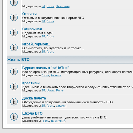
Модераторы
Zif
,
Гость
,
Николаич
Отзывы
Отзывы о выступлениях, концертах ВТО
Модераторы
Zif
,
Гость
Сливочная
Падонки! Вам сюда!
Модераторы
Zif
,
Гость
Играй, гормон!..
О симпатиях, пр. чувствах и не только...
Модераторы
Zif
,
Гость
Жизнь ВТО
Бурная жизнь в "заЧАТьи"
Всё об организации ВТО, информационных ресурсах, спонсорах не тольк
Модераторы
Гость
,
Анютка
Креативы
Здесь можно выложить свое творчество и получить впечатления от по-
Модераторы
Zif
,
Ustas
,
Гость
Доска почета
Обсуждение и поздравления отличившихся личностей ВТО
Модераторы
Zif
,
Гость
,
saraksh
Школа ВТО
Дела учебные и не только... для всех, кто учится в ВТО
Модераторы
Гость
,
Димитрий
,