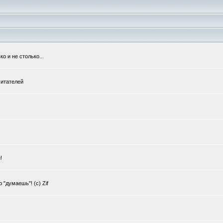
о и не столько...
читателей
!
 "думаешь"! (с) Zif