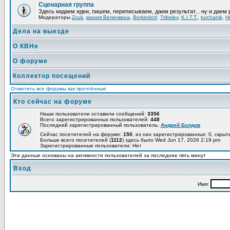
Сценарная группа
Здесь кидаем идеи, пишем, переписываем, даем результат... ну и даем 
Модераторы
Zvuk
,
мания Величкина
,
Berkindorf
,
Tribelev
,
K.I.T.T.
,
turchanik
,
Н
Дела на выезде
О КВНе
О форуме
Коллектор посещений
Отметить все форумы как прочтённые
Кто сейчас на форуме
Наши пользователи оставили сообщений:
3356
Всего зарегистрированных пользователей:
448
Последний зарегистрированный пользователь:
Андрей Болдов
Сейчас посетителей на форуме:
150
, из них зарегистрированных: 0, скрыт
Больше всего посетителей (
1112
) здесь было Wed Jun 17, 2026 2:19 pm
Зарегистрированные пользователи: Нет
Эти данные основаны на активности пользователей за последние пять минут
Вход
Имя: