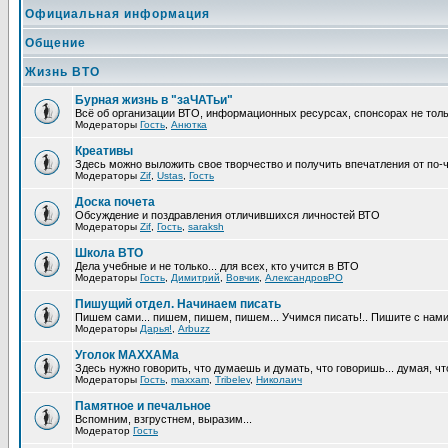
Официальная информация
Общение
Жизнь ВТО
Бурная жизнь в "заЧАТьи"
Всё об организации ВТО, информационных ресурсах, спонсорах не тольк
Модераторы
Гость
,
Анютка
Креативы
Здесь можно выложить свое творчество и получить впечатления от по-
Модераторы
Zif
,
Ustas
,
Гость
Доска почета
Обсуждение и поздравления отличившихся личностей ВТО
Модераторы
Zif
,
Гость
,
saraksh
Школа ВТО
Дела учебные и не только... для всех, кто учится в ВТО
Модераторы
Гость
,
Димитрий
,
Вовчик
,
АлександровРО
Пишущий отдел. Начинаем писать
Пишем сами... пишем, пишем, пишем... Учимся писать!.. Пишите с нами
Модераторы
Дарья!
,
Arbuzz
Уголок МАХХАМa
Здесь нужно говорить, что думаешь и думать, что говоришь... думая, что
Модераторы
Гость
,
maxxam
,
Tribelev
,
Николаич
Памятное и печальное
Вспомним, взгрустнем, выразим...
Модератор
Гость