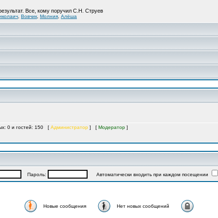
результат. Все, кому поручил С.Н. Струев
иколаич
,
Вовчик
,
Молния
,
Алёша
ых: 0 и гостей: 150 [
Администратор
] [
Модератор
]
Пароль:
Автоматически входить при каждом посещении
Новые сообщения
Нет новых сообщений