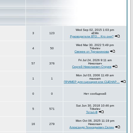
Wed Sep 02, 2015 1:03 pm
3
123
кЕМп
Руководители ВТО... Кто они?
Wed Mar 30, 2022 5:49 pm
4
50
Tribelev
Свежее от Турчанинова
Fri Jul 24, 2026 9:11 am
57
376
Николаич
Сергей Николаевич Струев
Mon Jul 03, 2006 11:49 am
1
1
maxxam
ПРИМЕР для сценария или СЦЕНАР…
0
0
Нет сообщений
Sat Jun 30, 2018 10:46 pm
5
571
Tribelev
Тотал-Ф
Mon Oct 06, 2025 11:19 pm
16
279
Николаич
Александр Геннадьевич Селин