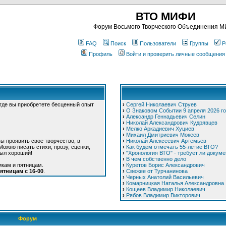
ВТО МИФИ
Форум Восьмого Творческого Объединения 
FAQ
Поиск
Пользователи
Группы
Р
Профиль
Войти и проверить личные сообщения
 где вы приобретете бесценный опыт
›
Сергей Николаевич Струев
›
О Знаковом Событии 9 апреля 2026 г
›
Александр Геннадьевич Селин
›
Николай Александрович Кудрявцев
›
Мелко Аркадиевич Хуциев
›
Михаил Дмитриевич Мокеев
ы проявить свое творчество, в
›
Николай Алексеевич Артемьев
ожно писать стихи, прозу, сценки,
›
Как будем отмечать 55-летие ВТО?
был хороший!
›
"Хронология ВТО" - требует ли докуме
›
В чем собственно дело
икам и пятницам.
›
Куретов Борис Александрович
ятницам с 16-00
.
›
Свежее от Турчанинова
›
Черных Анатолий Васильевич
›
Комарницкая Наталья Александровна
›
Кощеев Владимир Николаевич
›
Рябов Владимир Викторович
Форум