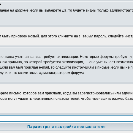
?
вание на форуме
, если вы выберете
Да
, то будете видны только администрат
т быть присвоен новый. Для этого кликните на
Я забыл пароль
, следуйте инс
ожно, ваша учетная запись требует активизации. Некоторые форумы требуют,
лавная причина, по которой требуется активизация, — она уменьшает возмож
Если вам был прислан e-mail, то следуйте инструкциям в письме, если вы не п
олучили, то свяжитесь с администратором форума.
ьте письмо, которое вам прислали, когда вы зарегистрировались) или админ
оры могут удалять неактивных пользователей, чтобы уменьшить размер базы
Параметры и настройки пользователя