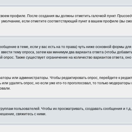
 своем профиле. После создания вы должны отметить галочкой пункт
Присоед
 умолчанию, если отметите соответствующий пункт в вашем профиле (вы смо
сообщение в теме, если у вас есть на то права) чуть ниже основной формы д
ы ввести тему опроса, затем как минимум два варианта ответа (чтобы добавит
й опрос. Также существует ограничение на количество вариантов ответа, он
ераторы или администраторы. Чтобы редактировать опрос, перейдите к редакт
ь или удалять опрос, но если уже кто-то проголосовал, то только модераторы
овали.
уппам пользователей. Чтобы их просматривать, создавать сообщения и т.д.
ешение, свяжитесь с ними.