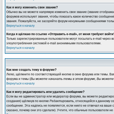
Как я могу изменить свое звание?
Обычно вы не можете напрямую изменить свое звание (звание отображае
форумов используют звания, чтобы показать какое количество сообще
звания. Пожалуйста, не засоряйте форум ненужными сообщениями только
Вернуться к началу
Когда я щёлкаю по ссылке «Отправить e-mail», от меня требуют войти
Только зарегистрированные пользователи могут посылать e-mail через 
злоупотребления системой e-mail анонимными пользователями.
Вернуться к началу
Как мне создать тему в форуме?
Легко, щёлкните по соответствующей кнопке в окне форума или темы. В
форума и темы (
Вы можете начинать темы в этом форуме, Вы можете 
Вернуться к началу
Как я могу редактировать или удалить сообщение?
Если вы не администратор или модератор форума, вы можете редактиров
создания) щёлкнув по кнопке
Редактировать
, относящейся к данному с
сообщение. Эта надпись не появляется, если никто не отвечал на ваше
сказано, почему они это сделали). Учтите, что обычные пользователи не 