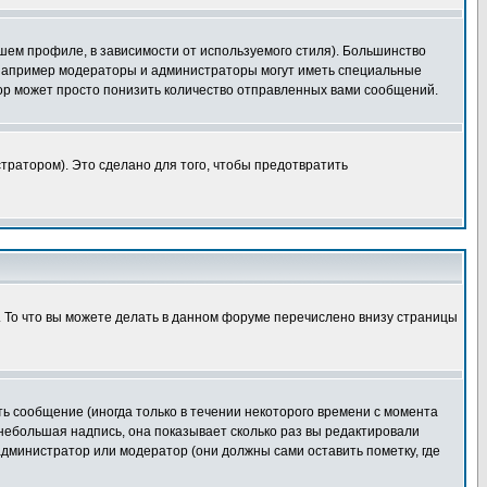
шем профиле, в зависимости от используемого стиля). Большинство
 например модераторы и администраторы могут иметь специальные
ор может просто понизить количество отправленных вами сообщений.
тратором). Это сделано для того, чтобы предотвратить
. То что вы можете делать в данном форуме перечислено внизу страницы
ь сообщение (иногда только в течении некоторого времени с момента
 небольшая надпись, она показывает сколько раз вы редактировали
администратор или модератор (они должны сами оставить пометку, где