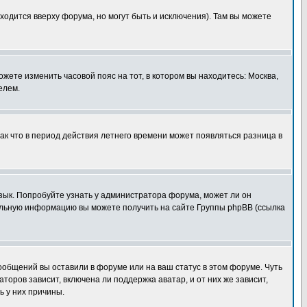
ходится вверху форума, но могут быть и исключения). Там вы можете
ожете изменить часовой пояс на тот, в котором вы находитесь: Москва,
елем.
так что в период действия летнего времени может появляться разница в
язык. Попробуйте узнать у администратора форума, может ли он
тельную информацию вы можете получить на сайте Группы phpBB (ссылка
сообщений вы оставили в форуме или на ваш статус в этом форуме. Чуть
оров зависит, включена ли поддержка аватар, и от них же зависит,
ь у них причины.