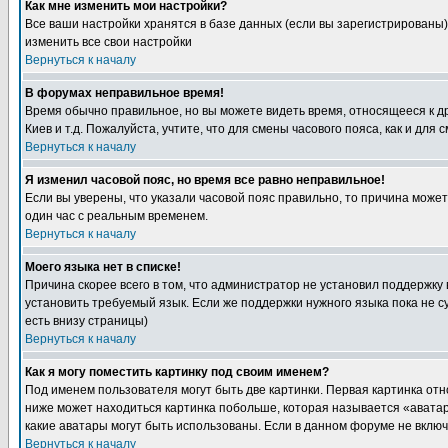
Как мне изменить мои настройки?
Все ваши настройки хранятся в базе данных (если вы зарегистрированы)
изменить все свои настройки
Вернуться к началу
В форумах неправильное время!
Время обычно правильное, но вы можете видеть время, относящееся к друг
Киев и т.д. Пожалуйста, учтите, что для смены часового пояса, как и д
Вернуться к началу
Я изменил часовой пояс, но время все равно неправильное!
Если вы уверены, что указали часовой пояс правильно, то причина може
один час с реальным временем.
Вернуться к началу
Моего языка нет в списке!
Причина скорее всего в том, что администратор не установил поддержку
установить требуемый язык. Если же поддержки нужного языка пока не 
есть внизу страницы)
Вернуться к началу
Как я могу поместить картинку под своим именем?
Под именем пользователя могут быть две картинки. Первая картинка отн
ниже может находиться картинка побольше, которая называется «аватара
какие аватары могут быть использованы. Если в данном форуме не вклю
Вернуться к началу