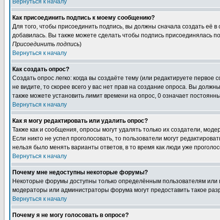
Вернуться к началу
Как присоединить подпись к моему сообщению?
Для того, чтобы присоединить подпись, вы должны сначала создать её в
добавилась. Вы также можете сделать чтобы подпись присоединялась по
Присоединить подпись
)
Вернуться к началу
Как создать опрос?
Создать опрос легко: когда вы создаёте тему (или редактируете первое 
не видите, то скорее всего у вас нет прав на создание опроса. Вы должн
также можете установить лимит времени на опрос, 0 означает постоянны
Вернуться к началу
Как я могу редактировать или удалить опрос?
Также как и сообщения, опросы могут удалять только их создатели, мод
Если никто не успел проголосовать, то пользователи могут редактироват
нельзя было менять варианты ответов, в то время как люди уже проголос
Вернуться к началу
Почему мне недоступны некоторые форумы?
Некоторые форумы доступны только определённым пользователям или гр
модераторы или администраторы форума могут предоставить такое разр
Вернуться к началу
Почему я не могу голосовать в опросе?