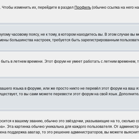
. Чтобы изменить их, перейдите в раздел
Профиль
(обычно ссылка на него на
ому часовому поясу, не к тому, в котором находитесь вы. В этом случае вы м
ля смены большинства настроек, требуется быть зарегистрированным пользоват
т быть в летнем времени. Этот форум не умеет работать с летним временем, 
 вашего языка в форуме, или же просто никто не перевёл этот форум на ваш 
существует, то вы сами можете перевести этот форум на свой язык. Дополни
осится к вашему званию, обычно это звёздочки, указывающие на то, сколько 
». Эта картинка обычно уникальна для каждого пользователя. От администрат
чена поддержка аватар, то это решение администраторов, вы можете выяснит