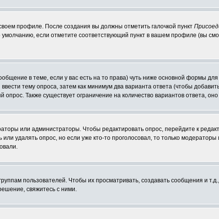
 своем профиле. После создания вы должны отметить галочкой пункт
Присоед
 умолчанию, если отметите соответствующий пункт в вашем профиле (вы смо
сообщение в теме, если у вас есть на то права) чуть ниже основной формы д
ы ввести тему опроса, затем как минимум два варианта ответа (чтобы добавит
й опрос. Также существует ограничение на количество вариантов ответа, он
ераторы или администраторы. Чтобы редактировать опрос, перейдите к редакт
ь или удалять опрос, но если уже кто-то проголосовал, то только модераторы
овали.
уппам пользователей. Чтобы их просматривать, создавать сообщения и т.д.
ешение, свяжитесь с ними.