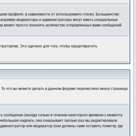
шем профиле, в зависимости от используемого стиля). Большинство
 например модераторы и администраторы могут иметь специальные
ор может просто понизить количество отправленных вами сообщений.
тратором). Это сделано для того, чтобы предотвратить
. То что вы можете делать в данном форуме перечислено внизу страницы
ь сообщение (иногда только в течении некоторого времени с момента
 небольшая надпись, она показывает сколько раз вы редактировали
администратор или модератор (они должны сами оставить пометку, где