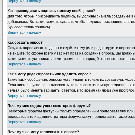
Вернуться к началу
Как присоединить подпись к моему сообщению?
Для того, чтобы присоединить подпись, вы должны сначала создать её в
добавилась. Вы также можете сделать чтобы подпись присоединялась по
Присоединить подпись
)
Вернуться к началу
Как создать опрос?
Создать опрос легко: когда вы создаёте тему (или редактируете первое 
не видите, то скорее всего у вас нет прав на создание опроса. Вы должн
также можете установить лимит времени на опрос, 0 означает постоянны
Вернуться к началу
Как я могу редактировать или удалить опрос?
Также как и сообщения, опросы могут удалять только их создатели, мод
Если никто не успел проголосовать, то пользователи могут редактироват
нельзя было менять варианты ответов, в то время как люди уже проголос
Вернуться к началу
Почему мне недоступны некоторые форумы?
Некоторые форумы доступны только определённым пользователям или гр
модераторы или администраторы форума могут предоставить такое разр
Вернуться к началу
Почему я не могу голосовать в опросе?