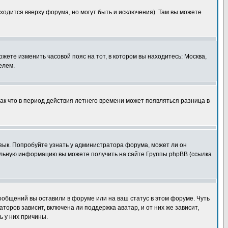
ходится вверху форума, но могут быть и исключения). Там вы можете
ожете изменить часовой пояс на тот, в котором вы находитесь: Москва,
елем.
так что в период действия летнего времени может появляться разница в
язык. Попробуйте узнать у администратора форума, может ли он
тельную информацию вы можете получить на сайте Группы phpBB (ссылка
сообщений вы оставили в форуме или на ваш статус в этом форуме. Чуть
оров зависит, включена ли поддержка аватар, и от них же зависит,
ь у них причины.