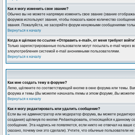
Как я могу изменить свое звание?
Обычно вы не можете напрямую изменить свое звание (звание отображае
форумов используют звания, чтобы показать какое количество сообще
звания. Пожалуйста, не засоряйте форум ненужными сообщениями только
Вернуться к началу
Когда я щёлкаю по ссылке «Отправить e-mail», от меня требуют войти
Только зарегистрированные пользователи могут посылать e-mail через 
злоупотребления системой e-mail анонимными пользователями.
Вернуться к началу
Как мне создать тему в форуме?
Легко, щёлкните по соответствующей кнопке в окне форума или темы. В
форума и темы (
Вы можете начинать темы в этом форуме, Вы можете 
Вернуться к началу
Как я могу редактировать или удалить сообщение?
Если вы не администратор или модератор форума, вы можете редактиров
создания) щёлкнув по кнопке
Редактировать
, относящейся к данному с
сообщение. Эта надпись не появляется, если никто не отвечал на ваше
сказано, почему они это сделали). Учтите, что обычные пользователи не 