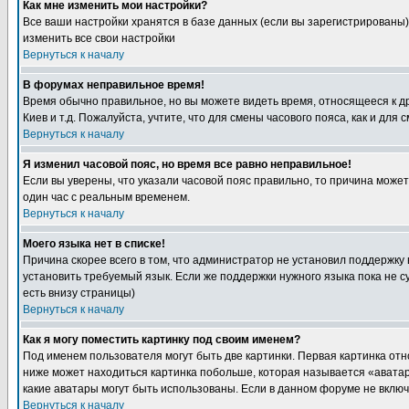
Как мне изменить мои настройки?
Все ваши настройки хранятся в базе данных (если вы зарегистрированы)
изменить все свои настройки
Вернуться к началу
В форумах неправильное время!
Время обычно правильное, но вы можете видеть время, относящееся к друг
Киев и т.д. Пожалуйста, учтите, что для смены часового пояса, как и д
Вернуться к началу
Я изменил часовой пояс, но время все равно неправильное!
Если вы уверены, что указали часовой пояс правильно, то причина може
один час с реальным временем.
Вернуться к началу
Моего языка нет в списке!
Причина скорее всего в том, что администратор не установил поддержку
установить требуемый язык. Если же поддержки нужного языка пока не 
есть внизу страницы)
Вернуться к началу
Как я могу поместить картинку под своим именем?
Под именем пользователя могут быть две картинки. Первая картинка отн
ниже может находиться картинка побольше, которая называется «аватара
какие аватары могут быть использованы. Если в данном форуме не вклю
Вернуться к началу