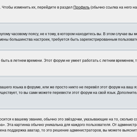
. Чтобы изменить их, перейдите в раздел
Профиль
(обычно ссылка на него на
ому часовому поясу, не к тому, в котором находитесь вы. В этом случае вы м
ля смены большинства настроек, требуется быть зарегистрированным пользоват
т быть в летнем времени. Этот форум не умеет работать с летним временем, 
 вашего языка в форуме, или же просто никто не перевёл этот форум на ваш 
существует, то вы сами можете перевести этот форум на свой язык. Дополни
осится к вашему званию, обычно это звёздочки, указывающие на то, сколько 
». Эта картинка обычно уникальна для каждого пользователя. От администрат
чена поддержка аватар, то это решение администраторов, вы можете выяснит