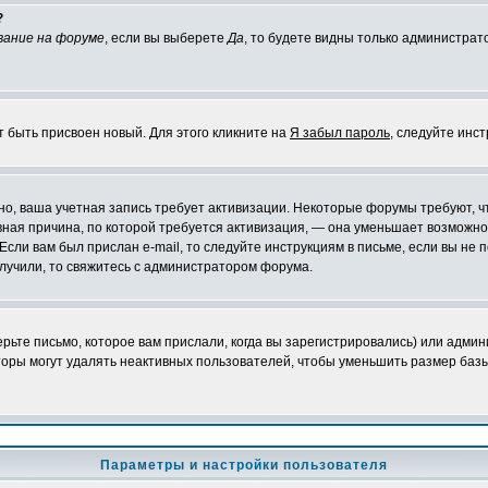
?
вание на форуме
, если вы выберете
Да
, то будете видны только администрат
т быть присвоен новый. Для этого кликните на
Я забыл пароль
, следуйте инс
ожно, ваша учетная запись требует активизации. Некоторые форумы требуют,
лавная причина, по которой требуется активизация, — она уменьшает возмож
Если вам был прислан e-mail, то следуйте инструкциям в письме, если вы не п
олучили, то свяжитесь с администратором форума.
ьте письмо, которое вам прислали, когда вы зарегистрировались) или админ
оры могут удалять неактивных пользователей, чтобы уменьшить размер базы
Параметры и настройки пользователя